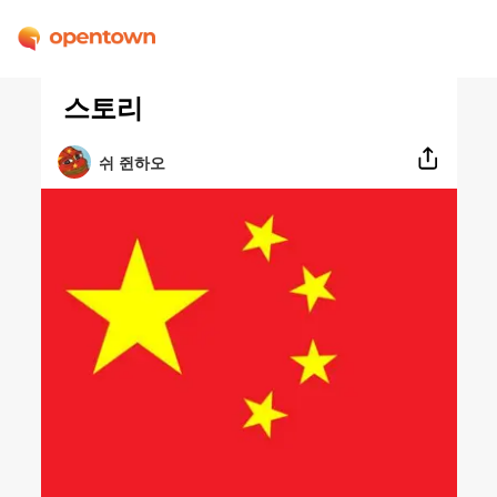
스토리
쉬 쥔하오