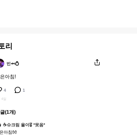
토리
빈🦈💍
은아침!
4
1
 4일
글(
1
개)
☕슈크림 율아🎖 *못옴*
은아침👐