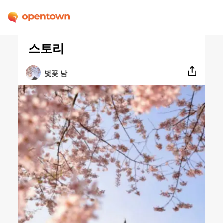
스토리
벛꽃 남