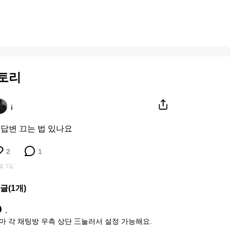
토리
i
i 답변 끄는 법 있나요
2
1
월 3일
글(
1
개)
.
마 각 채팅방 우측 상단 三눌러서 설정 가능해요.