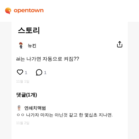
스토리
뉴킨
ai는 나가면 자동으로 켜짐??
1
1
11월 1일
댓글(
1
개)
연쇄치맥범
ㅇㅇ 나가자 마자는 아닌것 같고 한 몇십초 지나면.
11월 2일