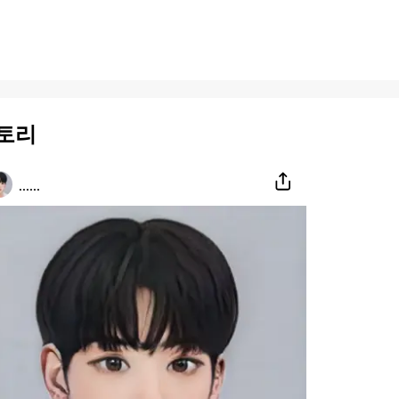
토리
......