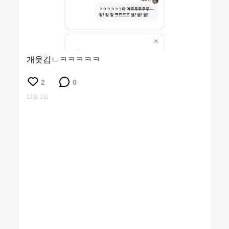
개웃김ㄴㅋㅋㅋㅋㅋ
2
0
11월 2일