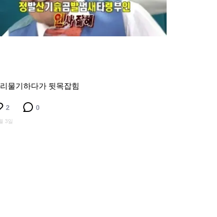
리물기하다가 뒷목잡힘
2
0
월 3일