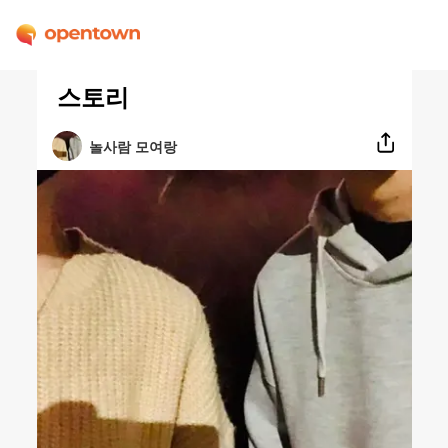
스토리
놀사람 모여랑