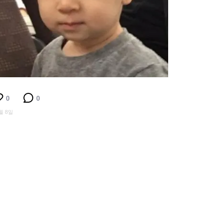
0
0
월 8일