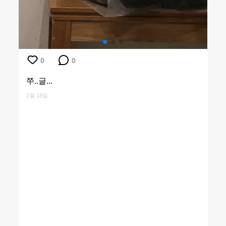
0
0
쭈..글...
2월 18일