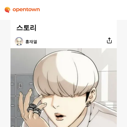
스토리
홍재열