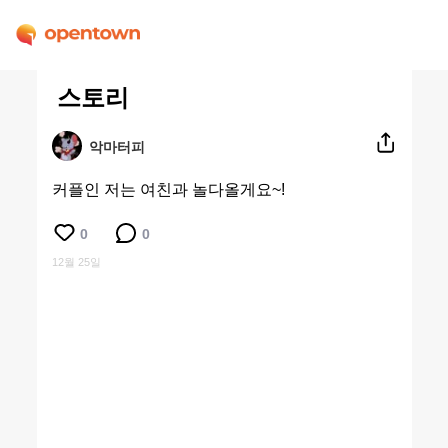
스토리
악마터피
커플인 저는 여친과 놀다올게요~!
0
0
12월 25일