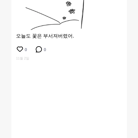
오늘도 꽃은 부서져버렸어.
0
0
11월 2일